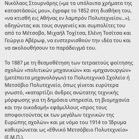
Νικόλαος Στουρνάρης («με τα υπόλοιπα χρήματα της
καταστάσεώς μου», έγραφε το 1852 στη διαθήκη του,
«να κτισθή εις Αθήνας εν λαμπρόν Πολυτεχνείον...»),
οδηγώντας και τους συγγενείς και συμπολίτες του
από το Μέτσοβο, Μιχαήλ Τοχίτσα, Ελένη Τοσίτσα και
Γεώργιο Αβέρωφ, να ενστερνισθούν την ιδέα του και
να ακολουθήσουν το παράδειγμά του.
Το 1887 με τη θεσμοθέτηση των τετραετούς φοίτησης
σχολών «πολιτικών μηχανικών» και «μηχανουργών»
(μετέπειτα μηχανολόγων) το Πολυτεχνικό Σχολείο ή
Μετσόβιο Πολυτεχνείο, όπως γίνεται ευρύτερα
γνωστό, «καταρτίζει άνδρες ανώτατης τεχνικής
μόρφωσης για τη δημόσια υπηρεσία, τη βιομηχανία
και την οικοδομή» εφάμιλλους «προς τους
αποφοιτούντας εκ των μεγάλων τεχνικών της
Ευρώπης σχολών» και με νόμο του 1914 το Ίδρυμα
καθιερώνεται ως «Εθνικό Μετσόβειο Πολυτεχνείο»
(Ε.Μ.Π.).