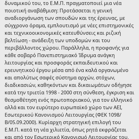
δυναμικού του, το Ε.Μ.Π. πραγματοποιεί μια νέα
ποιοτική αναβάθμιση: Προτάσσεται η γενική
αναδιοργάνωση των σπουδών και της έρευνας, με
σύγχρονο όραμα, εμπλουτισμό με νέες επιστημονικές
και τεχνικοοικονομικές κατευθύνσεις και ριζική
βελτίωση - ανάδειξη των υποδομών και του
περιβάλλοντος χώρου. Παράλληλα, η προφανής για
κάθε σοβαρό Πανεπιστημιακό Ίδρυμα ανάγκη
λειτουργίας και προσφοράς εκπαιδευτικού και
ερευνητικού έργου μέσα από ένα καλά οργανωμένο
και απολύτως σαφές σύστημα αρχών, στόχων,
διαδικασιών, καθηκόντων και δικαιωμάτων οδήγησε
κατά την τριετία 1998 - 2000 στη σύνθεση, έγκριση και
θεσμοθέτηση ενός πρωτοποριακού, για τον ελληνικό
αλλά και τον ευρύτερο ευρωπαϊκό χώρο των ΑΕΙ,
Εσωτερικού Κανονισμού Λειτουργίας (ΦΕΚ 1098/
Β/05.09.2000). Κυρίαρχη στρατηγική επιλογή του
Ε.Μ.Π. κατά τη νέα χιλιετία, όπως ρητά εκφράζεται
και από τον Εσωτερικό Κανονισμό Λειτουργίας του,