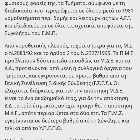
φυσικούς φορείς της, τα Τμήματα, σύμφωνα με τη
διαδικασία που περιγράφεται σε όλα τα μετά το 1981
νομοθετήματα περί δομής και λειτουργίας των Α.Ε.Ι.
και εξειδικεύεται σε όλες τις σχετικές αποφάσεις της
Συγκλήτου του Ε.Μ.Π.
Από νομοθετικής πλευράς, ισχύει σήμερα για τις Μ.Σ.
ο Ν.2083/92 και το άρθρο 2 του Ν.2327/1995. Τα Π.Μ.Σ.
προβλέπουν δύο επίπεδα σπουδών, το Μ.Δ.Ε. και το
Δ.Δ., προτείνονται από μέλη ή συλλογικά όργανα του
Τμήματος και εγκρίνονται σε πρώτο βαθμό από τη
Γενική Συνέλευση Ειδικής Σύνθεσης (Γ.Σ.Ε.Σ.). Οι
ελάχιστες διάρκειες, για μεν την απόκτηση Μ.Δ.Ε.,
είναι το ένα ακαδημαϊκό έτος, για δε την απόκτηση
Δ.Δ. τα τρία έτη, εκτός αν έχει προηγηθεί η απόκτηση
Μ.Δ.Ε., οπότε περιορίζεται στα δύο έτη. Τα Π.Μ.Σ.
εγκρίνονται σε δεύτερο βαθμό από τη Σύγκλητο και
τελικά από το Υ.Π.Ε.Π.Θ.