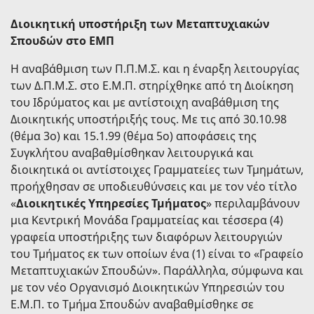
Διοικητική υποστήριξη των Μεταπτυχιακών
Σπουδών στο ΕΜΠ
Η αναβάθμιση των Π.Π.Μ.Σ. και η έναρξη λειτουργίας
των Δ.Π.Μ.Σ. στο Ε.Μ.Π. στηρίχθηκε από τη Διοίκηση
του Ιδρύματος και με αντίστοιχη αναβάθμιση της
Διοικητικής υποστήριξής τους. Με τις από 30.10.98
(θέμα 3ο) και 15.1.99 (θέμα 5ο) αποφάσεις της
Συγκλήτου αναβαθμίσθηκαν λειτουργικά και
διοικητικά οι αντίστοιχες Γραμματείες των Τμημάτων,
προήχθησαν σε υποδιευθύνσεις και με τον νέο τίτλο
«
Διοικητικές Υπηρεσίες Τμήματος
» περιλαμβάνουν
μια Κεντρική Μονάδα Γραμματείας και τέσσερα (4)
γραφεία υποστήριξης των διαφόρων λειτουργιών
του Τμήματος εκ των οποίων ένα (1) είναι το «Γραφείο
Mεταπτυχιακών Σπουδών». Παράλληλα, σύμφωνα και
με τον νέο Οργανισμό Διοικητικών Υπηρεσιών του
Ε.Μ.Π. το Tμήμα Σπουδών αναβαθμίσθηκε σε