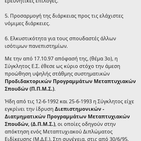
ερευνητικές επιλογές.
5. Προσαρμογή της διάρκειας προς τις ελάχιστες
νόμιμες διάρκειες.
6. Ελκυστικότητα για τους σπουδαστές άλλων
ισότιμων πανεπιστημίων.
Με την από 17.10.97 απόφασή της, (θέμα 3ο), η
Σύγκλητος Ε.Σ. έθεσε ως κύριο στόχο την άμεση
προώθηση υψηλής στάθμης συστηματικών
Προδιδακτορικών Προγραμμάτων Μεταπτυχιακών
Σπουδών (Π.Π.Μ.Σ.)
.
Ήδη από τις 12-6-1992 και 25-6-1993 η Σύγκλητος είχε
εγκρίνει την ίδρυση
Διεπιστημονικών -
Διατμηματικών Προγραμμάτων Μεταπτυχιακών
Σπουδών, (Δ.Π.Μ.Σ.)
, οι οποίες οδηγούν στην
απόκτηση ενός Μεταπτυχιακού Διπλώματος
Ειδίκευσης (Μ.Δ.Ε.). Στη συνέχεια, στις από 30/6/95,