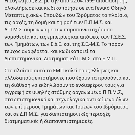
Η Σύγκλητος Ε.Σ. με την από 02.04.1999 απόφαση της
ολοκλήρωσε και κωδικοποίησε σε ενα Γενικό Οδηγό
Μεταπτυχιακών Σπουδών του Ιδρύματος το πλαίσιο,
τις αρχές, τη δομή και τη ροή των Π.Π.Μ.Σ. και
Δ.Π.Μ.Σ. σύμφωνα με την παραπάνω ισχύουσα
νομοθεσία και τις εμπειρίες και απόψεις των Γ.Σ.Ε.Σ.
των Τμημάτων, των Ε.Δ.Ε. και της Σ.Ε.-Μ.Σ. Το παρόν
τεύχος αναφέρεται και κωδικοποιεί τα
Διεπιστημονικά -Διατμηματικά Π.Μ.Σ. στο Ε.Μ.Π.
Στο πλαίσιο αυτό το ΕΜΠ καλεί τους Έλληνες και
αλλοδαπούς επιστήμονες που έχουν τα προσόντα και
τη διάθεση να εκδηλώσουν το ενδιαφέρον τους για
εγγραφή σε υψηλής στάθμης oργανωμένα Π.Π.Μ.Σ.,
στα επιστημονικά και τεχνολογικά αντικείμενα όλων
των επί μέρους Τμημάτων και Τομέων του Ιδρύματος
και σε Δ.Π.Μ.Σ., για διεπιστημονικές περιοχές,
διατμηματικές ή διαπανεπιστημιακές.