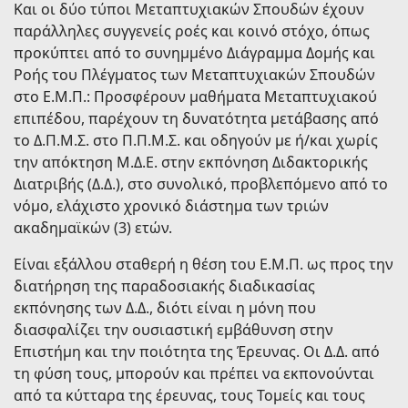
Και οι δύο τύποι Μεταπτυχιακών Σπουδών έχουν
παράλληλες συγγενείς ροές και κοινό στόχο, όπως
προκύπτει από το συνημμένο Διάγραμμα Δομής και
Ροής του Πλέγματος των Μεταπτυχιακών Σπουδών
στο Ε.Μ.Π.: Προσφέρουν μαθήματα Μεταπτυχιακού
επιπέδου, παρέχουν τη δυνατότητα μετάβασης από
το Δ.Π.Μ.Σ. στο Π.Π.Μ.Σ. και οδηγούν με ή/και χωρίς
την απόκτηση Μ.Δ.Ε. στην εκπόνηση Διδακτορικής
Διατριβής (Δ.Δ.), στο συνολικό, προβλεπόμενο από το
νόμο, ελάχιστο χρονικό διάστημα των τριών
ακαδημαϊκών (3) ετών.
Είναι εξάλλου σταθερή η θέση του Ε.Μ.Π. ως προς την
διατήρηση της παραδοσιακής διαδικασίας
εκπόνησης των Δ.Δ., διότι είναι η μόνη που
διασφαλίζει την ουσιαστική εμβάθυνση στην
Επιστήμη και την ποιότητα της Έρευνας. Οι Δ.Δ. από
τη φύση τους, μπορούν και πρέπει να εκπονούνται
από τα κύτταρα της έρευνας, τους Τομείς και τους