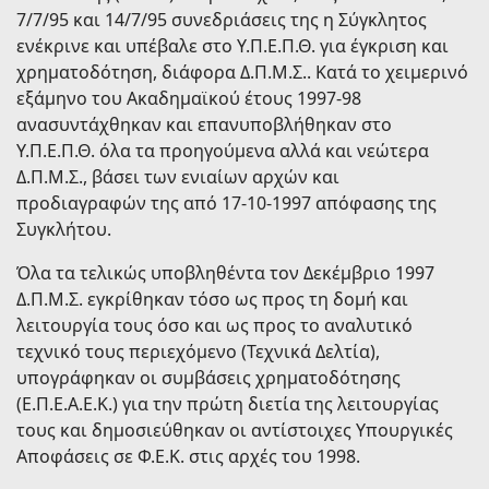
7/7/95 και 14/7/95 συνεδριάσεις της η Σύγκλητος
ενέκρινε και υπέβαλε στο Υ.Π.Ε.Π.Θ. για έγκριση και
χρηματοδότηση, διάφορα Δ.Π.Μ.Σ.. Κατά το χειμερινό
εξάμηνο του Ακαδημαϊκού έτους 1997-98
ανασυντάχθηκαν και επανυποβλήθηκαν στο
Υ.Π.Ε.Π.Θ. όλα τα προηγούμενα αλλά και νεώτερα
Δ.Π.Μ.Σ., βάσει των ενιαίων αρχών και
προδιαγραφών της από 17-10-1997 απόφασης της
Συγκλήτου.
Όλα τα τελικώς υποβληθέντα τον Δεκέμβριο 1997
Δ.Π.Μ.Σ. εγκρίθηκαν τόσο ως προς τη δομή και
λειτουργία τους όσο και ως προς το αναλυτικό
τεχνικό τους περιεχόμενο (Τεχνικά Δελτία),
υπογράφηκαν οι συμβάσεις χρηματοδότησης
(Ε.Π.Ε.Α.Ε.Κ.) για την πρώτη διετία της λειτουργίας
τους και δημοσιεύθηκαν οι αντίστοιχες Υπουργικές
Αποφάσεις σε Φ.Ε.Κ. στις αρχές του 1998.