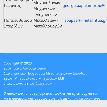
Μηχανολόγων
Γεώργιος
george.papalambrou@lm
Μηχανικών
Μηχανικών
Παπαευθυμίου
Μεταλλείων -
spapaef@metal.ntua.gr
Σπυρίδων
Μεταλλουργών
Copyright © 2023
Συστήματα Αυτοματισμού
Διατμηματικό Πρόγραμμα Μεταπτυχιακών Σπουδών
Σχολή Μηχανολόγων Μηχανικών ΕΜΠ
Επικοινωνία με τον
Διαχειριστή
Ο παρών ιστότοπος χρησιμoποιεί cookies για τη λειτουργία του
και η παραμονή σας σε αυτόν συνεπάγεται και την αποδοχή τους