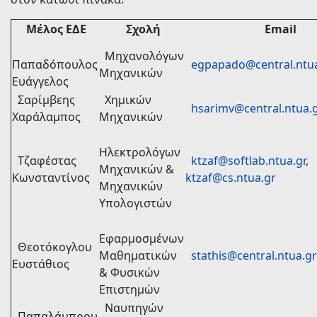
Μέλος ΕΔΕ
Σχολή
Email
Μηχανολόγων
Παπαδόπουλος
egpapado@central.ntu
Μηχανικών
Ευάγγελος
Σαρίμβεης
Χημικών
hsarimv@central.ntua.
Χαράλαμπος
Μηχανικών
Ηλεκτρολόγων
Τζαφέστας
ktzaf@softlab.ntua.gr
,
Μηχανικών &
Κωνσταντίνος
ktzaf@cs.ntua.gr
Μηχανικών
Υπολογιστών
Εφαρμοσμένων
Θεοτόκογλου
Μαθηματικών
stathis@central.ntua.gr
Ευστάθιος
& Φυσικών
Επιστημών
Ναυπηγών
Παπαλάμπρου