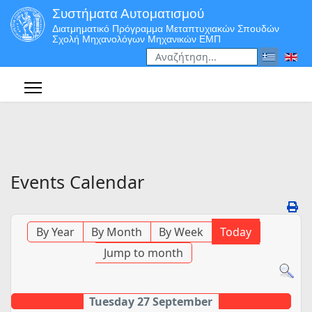
Συστήματα Αυτοματισμού
Διατμηματικό Πρόγραμμα Μεταπτυχιακών Σπουδών
Σχολή Μηχανολόγων Μηχανικών ΕΜΠ
Αναζήτηση
Type 2 or more characters for r
Events Calendar
By Year
By Month
By Week
Today
Jump to month
Tuesday 27 September